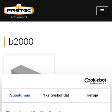
Siirry
suoraan
sisältöön
b2000
Suostumus
Yksityiskohdat
Tietoja
Jatkohylsy B2000 PC-Coat