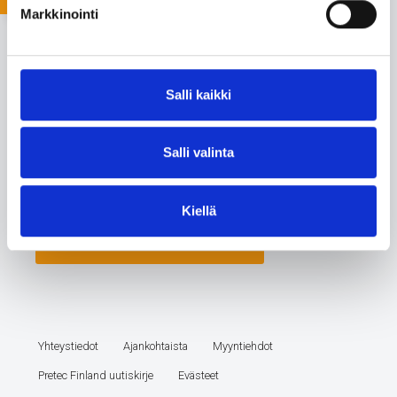
Markkinointi
Salli kaikki
Salli valinta
Kiellä
Yhteystiedot
Ajankohtaista
Myyntiehdot
Pretec Finland uutiskirje
Evästeet