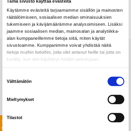
Tämä sivusto käyttää evästeitä
Käytämme evästeitä tarjoamamme sisällön ja mainosten
räätälöimiseen, sosiaalisen median ominaisuuksien
tukemiseen ja kävijämäärämme analysoimiseen. Lisäksi
jaamme sosiaalisen median, mainosalan ja analytiikka-
alan kumppaneillemme tietoja siitä, miten käytät
sivustoamme. Kumppanimme voivat yhdistää näitä
Ota meihin yhteyttä 24/7
tietoja muihin tietoihin, joita olet antanut heille tai joita on
kerätty, kun olet käyttänyt heidän palvelujaan.
Monipuolisesta valikoimastamme löydämme varmasti
Suostumuksen
projektiisi sopivat tuotteet nopealla toimitusajalla. Myös
Välttämätön
valinta
listaamattomien tuotteiden toimitus onnistuu mittavan
toimitusverkostomme ansiosta.
Mieltymykset
Jätä yhteydenottopyyntö helposti tässä, niin
keskustellaan lisää!
Tilastot
Tiedustele
tuotteista