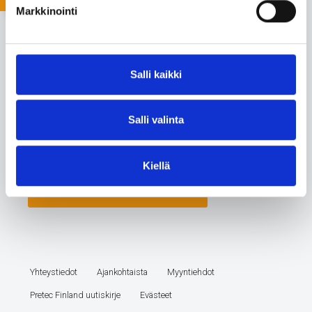
Markkinointi
Salli kaikki
Salli valinta
Kiellä
Yhteystiedot
Ajankohtaista
Myyntiehdot
Pretec Finland uutiskirje
Evästeet