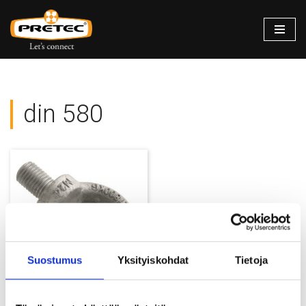
Siirry
suoraan
sisältöön
din 580
Suostumus
Yksityiskohdat
Tietoja
Silmukkaruuvit DIN 580