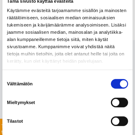
Tämä sivusto käyttää evästeitä
Käytämme evästeitä tarjoamamme sisällön ja mainosten
räätälöimiseen, sosiaalisen median ominaisuuksien
tukemiseen ja kävijämäärämme analysoimiseen. Lisäksi
jaamme sosiaalisen median, mainosalan ja analytiikka-
alan kumppaneillemme tietoja siitä, miten käytät
sivustoamme. Kumppanimme voivat yhdistää näitä
Ota meihin yhteyttä 24/7
tietoja muihin tietoihin, joita olet antanut heille tai joita on
kerätty, kun olet käyttänyt heidän palvelujaan.
Monipuolisesta valikoimastamme löydämme varmasti
Suostumuksen
projektiisi sopivat tuotteet nopealla toimitusajalla. Myös
Välttämätön
valinta
listaamattomien tuotteiden toimitus onnistuu mittavan
toimitusverkostomme ansiosta.
Mieltymykset
Jätä yhteydenottopyyntö helposti tässä, niin
keskustellaan lisää!
Tilastot
Tiedustele
tuotteista