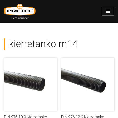
Siirry
suoraan
sisältöön
kierretanko m14
DIN 976 10.9 Kierretanko
DIN 976 12.9 Kierretanko