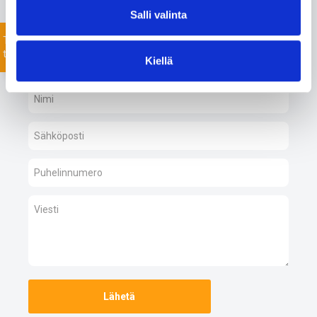
toimitusverkostomme ansiosta.
Salli valinta
Jätä yhteydenottopyyntö helposti tässä, niin
Tiedustele
keskustellaan lisää!
tuotteista
Kiellä