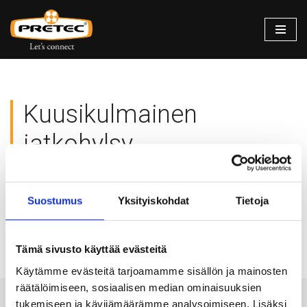
Siirry
suoraan
sisältöön
Kuusikulmainen
jatkohylsy
Valitun kaltaisia tuotteita ei löytynyt.
Suostumus
Yksityiskohdat
Tietoja
Tämä sivusto käyttää evästeitä
Käytämme evästeitä tarjoamamme sisällön ja mainosten
räätälöimiseen, sosiaalisen median ominaisuuksien
tukemiseen ja kävijämäärämme analysoimiseen. Lisäksi