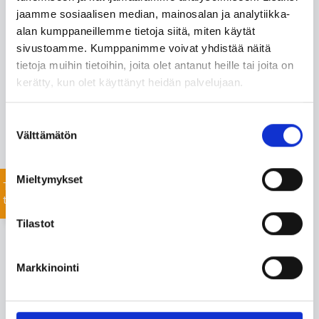
Ota meihin yhteyttä 24/7
jaamme sosiaalisen median, mainosalan ja analytiikka-
alan kumppaneillemme tietoja siitä, miten käytät
sivustoamme. Kumppanimme voivat yhdistää näitä
Monipuolisesta valikoimastamme löydämme varmasti
tietoja muihin tietoihin, joita olet antanut heille tai joita on
projektiisi sopivat tuotteet nopealla toimitusajalla. Myös
kerätty, kun olet käyttänyt heidän palvelujaan.
listaamattomien tuotteiden toimitus onnistuu mittavan
toimitusverkostomme ansiosta.
Suostumuksen
Jätä yhteydenottopyyntö helposti tässä, niin
Välttämätön
valinta
keskustellaan lisää!
Mieltymykset
Tiedustele
tuotteista
Tilastot
Markkinointi