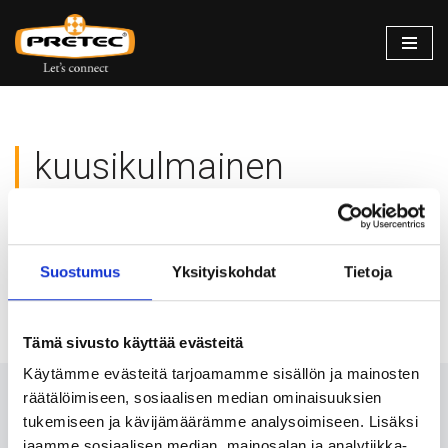
Siirry
suoraan
sisältöön
kuusikulmainen
Valitun kaltaisia tuotteita ei löytynyt.
Suostumus
Yksityiskohdat
Tietoja
Tämä sivusto käyttää evästeitä
Käytämme evästeitä tarjoamamme sisällön ja mainosten
räätälöimiseen, sosiaalisen median ominaisuuksien
Ota meihin yhteyttä 24/7
tukemiseen ja kävijämäärämme analysoimiseen. Lisäksi
jaamme sosiaalisen median, mainosalan ja analytiikka-