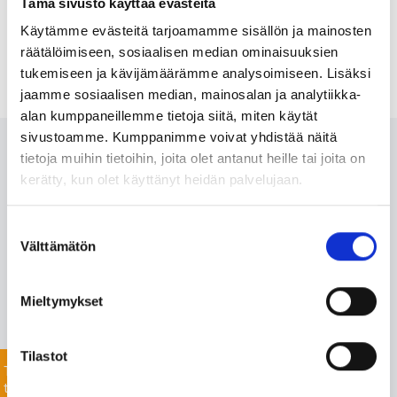
Tämä sivusto käyttää evästeitä
Käytämme evästeitä tarjoamamme sisällön ja mainosten
räätälöimiseen, sosiaalisen median ominaisuuksien
tukemiseen ja kävijämäärämme analysoimiseen. Lisäksi
jaamme sosiaalisen median, mainosalan ja analytiikka-
alan kumppaneillemme tietoja siitä, miten käytät
sivustoamme. Kumppanimme voivat yhdistää näitä
Ota meihin yhteyttä 24/7
tietoja muihin tietoihin, joita olet antanut heille tai joita on
kerätty, kun olet käyttänyt heidän palvelujaan.
Monipuolisesta valikoimastamme löydämme varmasti
Suostumuksen
projektiisi sopivat tuotteet nopealla toimitusajalla. Myös
Välttämätön
valinta
listaamattomien tuotteiden toimitus onnistuu mittavan
toimitusverkostomme ansiosta.
Mieltymykset
Jätä yhteydenottopyyntö helposti tässä, niin
keskustellaan lisää!
Tilastot
Tiedustele
tuotteista