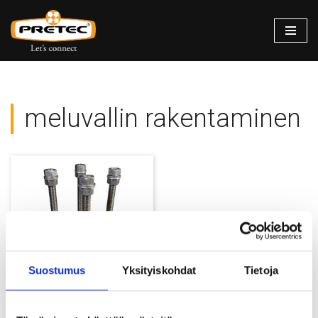
Siirry
suoraan
sisältöön
meluvallin rakentaminen
Suostumus
Yksityiskohdat
Tietoja
Pulttiryhmät