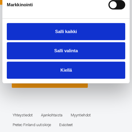
Markkinointi
Salli kaikki
Salli valinta
Kiellä
Yhteystiedot
Ajankohtaista
Myyntiehdot
Pretec Finland uutiskirje
Evästeet