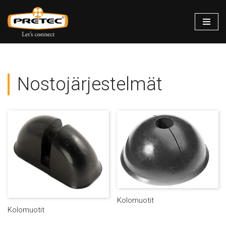
Siirry
suoraan
sisältöön
Nostojärjestelmät
Kolomuotit
Kolomuotit