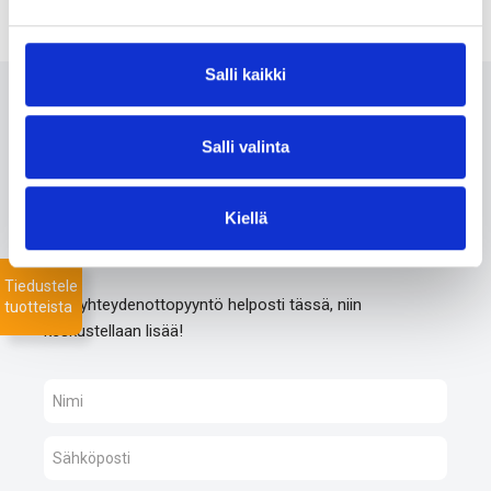
Salli kaikki
Ota meihin yhteyttä 24/7
Salli valinta
Monipuolisesta valikoimastamme löydämme varmasti
projektiisi sopivat tuotteet nopealla toimitusajalla. Myös
Kiellä
listaamattomien tuotteiden toimitus onnistuu mittavan
toimitusverkostomme ansiosta.
Tiedustele
Jätä yhteydenottopyyntö helposti tässä, niin
tuotteista
keskustellaan lisää!