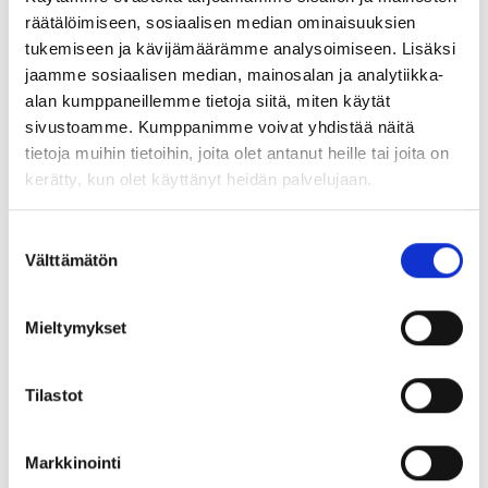
räätälöimiseen, sosiaalisen median ominaisuuksien
Nostolukko
tukemiseen ja kävijämäärämme analysoimiseen. Lisäksi
jaamme sosiaalisen median, mainosalan ja analytiikka-
Nostolukko
alan kumppaneillemme tietoja siitä, miten käytät
sivustoamme. Kumppanimme voivat yhdistää näitä
tietoja muihin tietoihin, joita olet antanut heille tai joita on
kerätty, kun olet käyttänyt heidän palvelujaan.
Suostumuksen
Välttämätön
valinta
Mieltymykset
Asennusankkuri
Tilastot
Sandwich ankkuri
Markkinointi