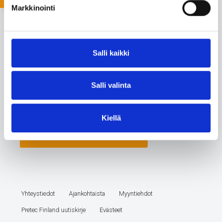
Markkinointi
Salli kaikki
Salli valinta
Kiellä
Yhteystiedot
Ajankohtaista
Myyntiehdot
Pretec Finland uutiskirje
Evästeet