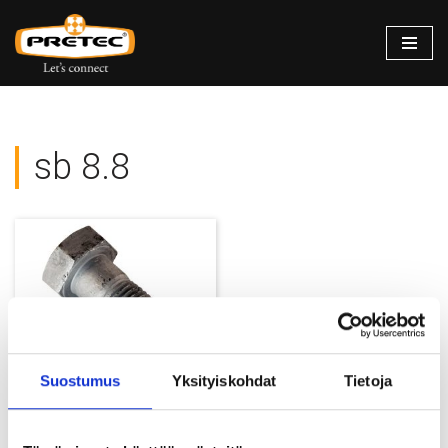
Siirry
suoraan
sisältöön
sb 8.8
Suostumus
Yksityiskohdat
Tietoja
Teräsrakenneruuvi-SB 8.8