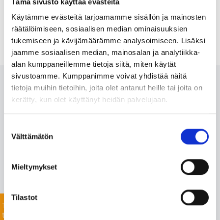
Tämä sivusto käyttää evästeitä
Käytämme evästeitä tarjoamamme sisällön ja mainosten
räätälöimiseen, sosiaalisen median ominaisuuksien
tukemiseen ja kävijämäärämme analysoimiseen. Lisäksi
jaamme sosiaalisen median, mainosalan ja analytiikka-
alan kumppaneillemme tietoja siitä, miten käytät
sivustoamme. Kumppanimme voivat yhdistää näitä
Ota meihin yhteyttä 24/7
tietoja muihin tietoihin, joita olet antanut heille tai joita on
kerätty, kun olet käyttänyt heidän palvelujaan.
Monipuolisesta valikoimastamme löydämme varmasti
Suostumuksen
projektiisi sopivat tuotteet nopealla toimitusajalla. Myös
Välttämätön
valinta
listaamattomien tuotteiden toimitus onnistuu mittavan
toimitusverkostomme ansiosta.
Mieltymykset
Jätä yhteydenottopyyntö helposti tässä, niin
keskustellaan lisää!
Tilastot
Tiedustele
tuotteista