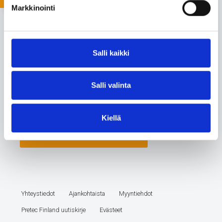
Markkinointi
Salli kaikki
Salli valinta
Kiellä
Yhteystiedot
Ajankohtaista
Myyntiehdot
Pretec Finland uutiskirje
Evästeet