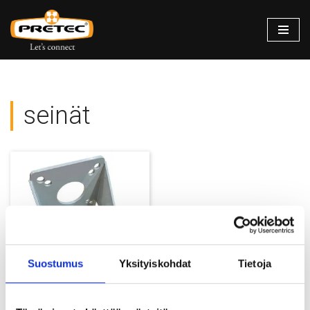
Siirry
suoraan
sisältöön
seinät
Suostumus
Yksityiskohdat
Tietoja
Seinäkiinnike valaisinpylväälle