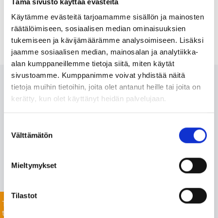
Tämä sivusto käyttää evästeitä
Käytämme evästeitä tarjoamamme sisällön ja mainosten
räätälöimiseen, sosiaalisen median ominaisuuksien
tukemiseen ja kävijämäärämme analysoimiseen. Lisäksi
jaamme sosiaalisen median, mainosalan ja analytiikka-
alan kumppaneillemme tietoja siitä, miten käytät
sivustoamme. Kumppanimme voivat yhdistää näitä
Ota meihin yhteyttä 24/7
tietoja muihin tietoihin, joita olet antanut heille tai joita on
kerätty, kun olet käyttänyt heidän palvelujaan.
Monipuolisesta valikoimastamme löydämme varmasti
Suostumuksen
projektiisi sopivat tuotteet nopealla toimitusajalla. Myös
Välttämätön
valinta
listaamattomien tuotteiden toimitus onnistuu mittavan
toimitusverkostomme ansiosta.
Mieltymykset
Jätä yhteydenottopyyntö helposti tässä, niin
keskustellaan lisää!
Tilastot
Tiedustele
tuotteista