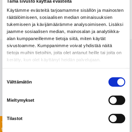
Tämä sivusto käyttää evästeitä
Käytämme evästeitä tarjoamamme sisällön ja mainosten
räätälöimiseen, sosiaalisen median ominaisuuksien
tukemiseen ja kävijämäärämme analysoimiseen. Lisäksi
jaamme sosiaalisen median, mainosalan ja analytiikka-
alan kumppaneillemme tietoja siitä, miten käytät
sivustoamme. Kumppanimme voivat yhdistää näitä
Ota meihin yhteyttä 24/7
tietoja muihin tietoihin, joita olet antanut heille tai joita on
kerätty, kun olet käyttänyt heidän palvelujaan.
Monipuolisesta valikoimastamme löydämme varmasti
Suostumuksen
projektiisi sopivat tuotteet nopealla toimitusajalla. Myös
Välttämätön
valinta
listaamattomien tuotteiden toimitus onnistuu mittavan
toimitusverkostomme ansiosta.
Mieltymykset
Jätä yhteydenottopyyntö helposti tässä, niin
keskustellaan lisää!
Tilastot
Tiedustele
tuotteista