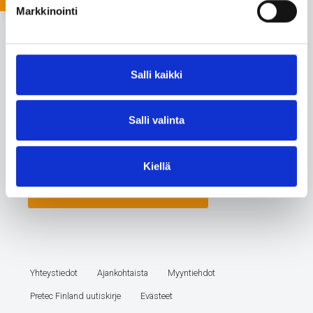
Markkinointi
Salli kaikki
Salli valinta
Kiellä
Yhteystiedot
Ajankohtaista
Myyntiehdot
Pretec Finland uutiskirje
Evästeet