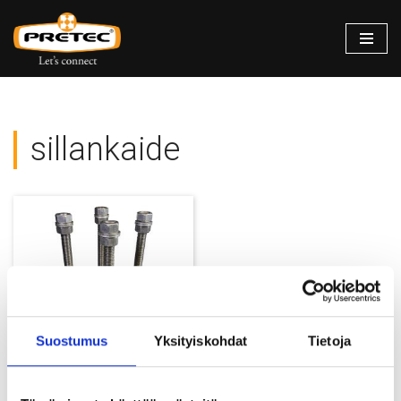
Siirry
suoraan
sisältöön
sillankaide
Suostumus
Yksityiskohdat
Tietoja
Pulttiryhmät