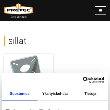
Siirry
suoraan
sisältöön
sillat
Suostumus
Yksityiskohdat
Tietoja
Seinäkiinnike valaisinpylväälle