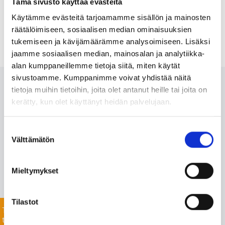
Tämä sivusto käyttää evästeitä
Käytämme evästeitä tarjoamamme sisällön ja mainosten
räätälöimiseen, sosiaalisen median ominaisuuksien
tukemiseen ja kävijämäärämme analysoimiseen. Lisäksi
jaamme sosiaalisen median, mainosalan ja analytiikka-
alan kumppaneillemme tietoja siitä, miten käytät
sivustoamme. Kumppanimme voivat yhdistää näitä
Ota meihin yhteyttä 24/7
tietoja muihin tietoihin, joita olet antanut heille tai joita on
kerätty, kun olet käyttänyt heidän palvelujaan.
Monipuolisesta valikoimastamme löydämme varmasti
Suostumuksen
projektiisi sopivat tuotteet nopealla toimitusajalla. Myös
Välttämätön
valinta
listaamattomien tuotteiden toimitus onnistuu mittavan
toimitusverkostomme ansiosta.
Mieltymykset
Jätä yhteydenottopyyntö helposti tässä, niin
keskustellaan lisää!
Tilastot
Tiedustele
tuotteista