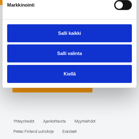
Markkinointi
Salli kaikki
Salli valinta
Kiellä
Yhteystiedot
Ajankohtaista
Myyntiehdot
Pretec Finland uutiskirje
Evästeet