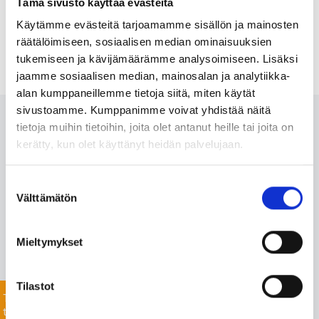
Tämä sivusto käyttää evästeitä
Käytämme evästeitä tarjoamamme sisällön ja mainosten
räätälöimiseen, sosiaalisen median ominaisuuksien
tukemiseen ja kävijämäärämme analysoimiseen. Lisäksi
jaamme sosiaalisen median, mainosalan ja analytiikka-
alan kumppaneillemme tietoja siitä, miten käytät
sivustoamme. Kumppanimme voivat yhdistää näitä
Ota meihin yhteyttä 24/7
tietoja muihin tietoihin, joita olet antanut heille tai joita on
kerätty, kun olet käyttänyt heidän palvelujaan.
Monipuolisesta valikoimastamme löydämme varmasti
Suostumuksen
projektiisi sopivat tuotteet nopealla toimitusajalla. Myös
Välttämätön
valinta
listaamattomien tuotteiden toimitus onnistuu mittavan
toimitusverkostomme ansiosta.
Mieltymykset
Jätä yhteydenottopyyntö helposti tässä, niin
keskustellaan lisää!
Tilastot
Tiedustele
tuotteista