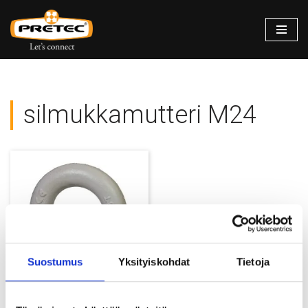
Siirry
suoraan
sisältöön
silmukkamutteri M24
Suostumus
Yksityiskohdat
Tietoja
Silmukkamutteri