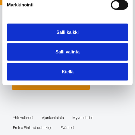
Markkinointi
Salli kaikki
Salli valinta
Kiellä
Yhteystiedot
Ajankohtaista
Myyntiehdot
Pretec Finland uutiskirje
Evästeet