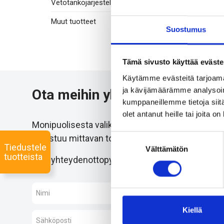
Vetotankojärjestelmät
Muut tuotteet
Suostumus
Tämä sivusto käyttää eväste
Käytämme evästeitä tarjoama
ja kävijämäärämme analysoim
Ota meihin yhteyttä 24/7
kumppaneillemme tietoja siitä
olet antanut heille tai joita o
Monipuolisesta valikoimastamme löydämme varmast
Suostumuksen
onnistuu mittavan toimitusverkostomme ansiost
Tiedustele
Välttämätön
valinta
tuotteista
Jätä yhteydenottopyyntö helposti tässä, niin kesk
Kiellä