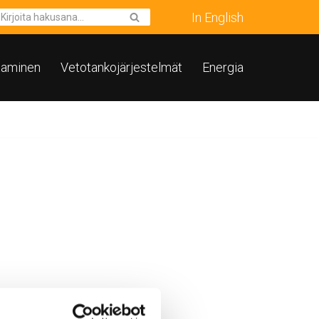
In English
taminen
Vetotankojärjestelmät
Energia