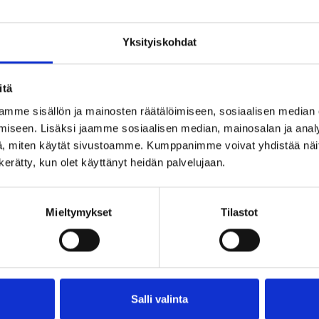
Yksityiskohdat
itä
mme sisällön ja mainosten räätälöimiseen, sosiaalisen median
iseen. Lisäksi jaamme sosiaalisen median, mainosalan ja analy
, miten käytät sivustoamme. Kumppanimme voivat yhdistää näitä t
n kerätty, kun olet käyttänyt heidän palvelujaan.
i projektiisi sopivat tuotteet nopealla toimitusajalla.
a.
Mieltymykset
Tilastot
ustellaan lisää!
Salli valinta