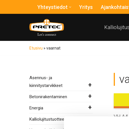
Yhteystiedot
Yritys
Ajankohtais
Siirry
suoraan
Kalliolujit
sisältöön
Etusivu
»
vaarnat
v
Asennus- ja
kiinnitystarvikkeet
Betonirakentaminen
Energia
VH A4-
Kalliolujitustuotteet