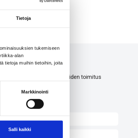
Tietoja
 ominaisuuksien tukemiseen
tiikka-alan
ietoja muihin tietoihin, joita
 Myös listaamattomien tuotteiden toimitus
Markkinointi
Salli kaikki