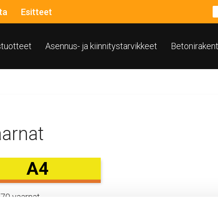
ta
Esitteet
ustuotteet
Asennus- ja kiinnitystarvikkeet
Betoniraken
aarnat
A4
70 vaarnat