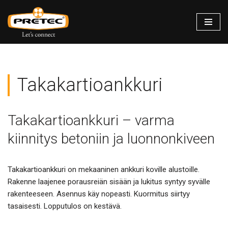
Siirry
suoraan
sisältöön
Takakartioankkuri
Takakartioankkuri – varma
kiinnitys betoniin ja luonnonkiveen
Takakartioankkuri on mekaaninen ankkuri koville alustoille.
Rakenne laajenee porausreiän sisään ja lukitus syntyy syvälle
rakenteeseen. Asennus käy nopeasti. Kuormitus siirtyy
tasaisesti. Lopputulos on kestävä.