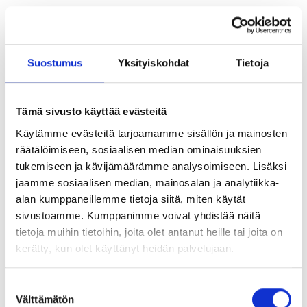
Vaihtoehdot sisä- ja ulkokäyttöön
Toistettava tulos sarja-asennuksissa
Suostumus
Yksityiskohdat
Tietoja
Käyttökohteita
Tämä sivusto käyttää evästeitä
Käytämme evästeitä tarjoamamme sisällön ja mainosten
Kaiteet ja kaapelihyllyt
räätälöimiseen, sosiaalisen median ominaisuuksien
tukemiseen ja kävijämäärämme analysoimiseen. Lisäksi
Kone- ja laitejalustat
jaamme sosiaalisen median, mainosalan ja analytiikka-
alan kumppaneillemme tietoja siitä, miten käytät
Teräsrakenteet ja kannakkeet
sivustoamme. Kumppanimme voivat yhdistää näitä
tietoja muihin tietoihin, joita olet antanut heille tai joita on
kerätty, kun olet käyttänyt heidän palvelujaan.
Julkisivujen apurakenteet
Zinc
Suostumuksen
A4
Välttämätön
valinta