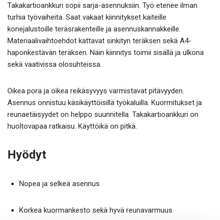
Takakartioankkuri sopii sarja-asennuksiin. Työ etenee ilman
turhia työvaiheita. Saat vakaat kiinnitykset kaiteille
konejalustoille teräsrakenteille ja asennuskannakkeille.
Materiaalivaihtoehdot kattavat sinkityn teräksen sekä A4-
haponkestävän teräksen. Näin kiinnitys toimii sisällä ja ulkona
sekä vaativissa olosuhteissa.
Oikea pora ja oikea reikäsyvyys varmistavat pitävyyden.
Asennus onnistuu käsikäyttöisillä työkaluilla. Kuormitukset ja
reunaetäisyydet on helppo suunnitella. Takakartioankkuri on
huoltovapaa ratkaisu. Käyttöikä on pitkä.
Hyödyt
Nopea ja selkeä asennus
Korkea kuormankesto sekä hyvä reunavarmuus